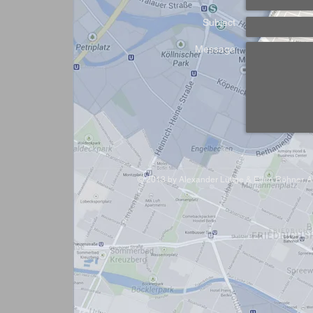
Subject
Message
© 2013 by Alexander Lüttge & Ellen Röhner. Al