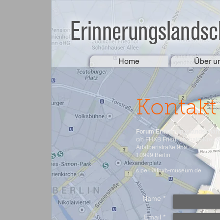
Home
Über u
Kontakt
Forum Erinnerungslandschaft 
c/o FHXB Friedrichshain-Kreu
Adalbertstraße 95a
10999 Berlin
s.perl@fhxb-museum.de
Name *
Email *